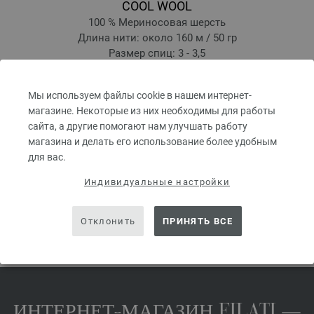
COOL WOOL
100 % Мериносовая шерсть
Длина нити: около 160 м / 50 гр
Размер спиц: 3 - 3,5
6,12 €
7,15 $
без НДС, без учета стоимости доставки, Цена за единицу:
122,40 €
/ kg
Мы используем файлы cookie в нашем интернет-
магазине. Некоторые из них необходимы для работы
prev
next
сайта, а другие помогают нам улучшать работу
магазина и делать его использование более удобным
для вас.
Индивидуальные настройки
ПОДЕЛИТЬСЯ ЭТОЙ СТРАНИЦЕЙ
Отклонить
ПРИНЯТЬ ВСЕ
ИНТЕРНЕТ-МАГАЗИН FILATI —