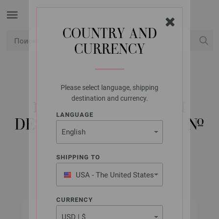
COUNTRY AND
CURRENCY
USD
Мой аккаунт
Please select language, shipping
LANA GROSSA
destination and currency.
КРУГОВЫЕ СПИЦЫ
LANGUAGE
DESIGN-WOOD COLOR №
8/80СМ
SHIPPING TO
USA - The United States
of America
CURRENCY