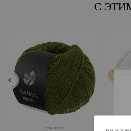
С ЭТИ
prev
Lana Grossa
Мы использ