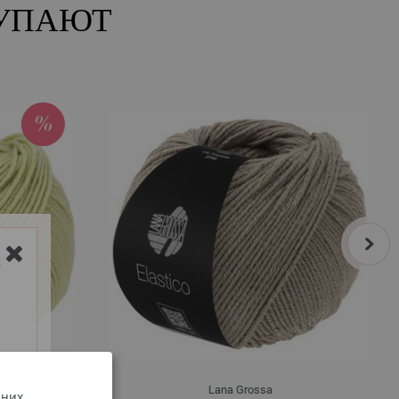
КУПАЮТ
next
Y
Lana Grossa
 них