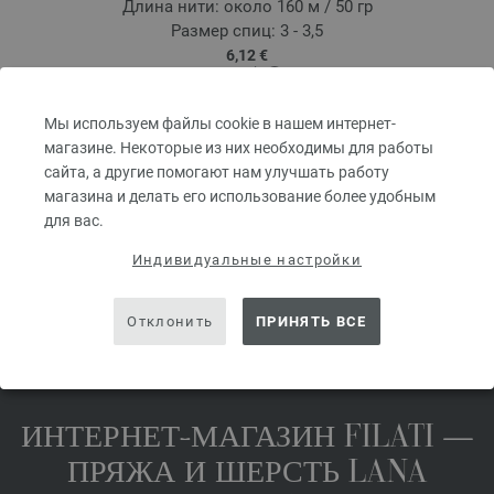
Длина нити: около 160 м / 50 гр
Размер спиц: 3 - 3,5
6,12 €
7,14 $
kg
без НДС, без учета стоимости доставки, Цена за единицу:
122,40 €
/ kg
Мы используем файлы cookie в нашем интернет-
prev
next
магазине. Некоторые из них необходимы для работы
сайта, а другие помогают нам улучшать работу
магазина и делать его использование более удобным
для вас.
Индивидуальные настройки
ПОДЕЛИТЬСЯ ЭТОЙ СТРАНИЦЕЙ
Отклонить
ПРИНЯТЬ ВСЕ
ИНТЕРНЕТ-МАГАЗИН FILATI —
ПРЯЖА И ШЕРСТЬ LANA