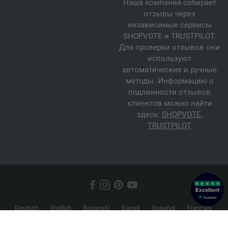
Наша компания собирает
отзывы через
независимые сервисы
SHOPVOTE и TRUSTPILOT.
Для проверки отзывов они
используют
автоматические и ручные
методы. Информацию о
подлинности отзывов
клиентов можно найти
здесь:
SHOPVOTE
,
TRUSTPILOT
Deutsch
English
Bosanski
Dansk
Español
Français
Hrvatski
Italiano
Nederlands
Norsk
Русский
Srpski