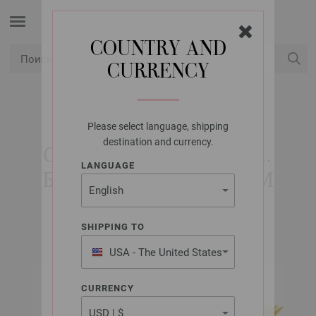
COUNTRY AND
CURRENCY
USD
Мой аккаунт
Please select language, shipping
LANA GROSSA
destination and currency.
СПИЦЫ ЧУЛОЧНЫЕ,
LANGUAGE
БАМБУК №3,5/20СМ
SHIPPING TO
USA - The United States
of America
CURRENCY