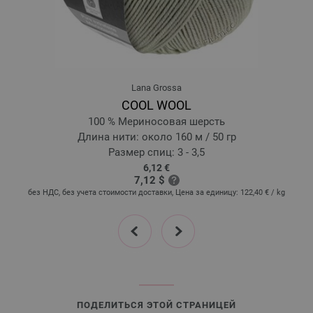
20-пурпурный | EAN: 4033493358699
21-розовый | EAN: 4033493358705
22-бежевый | EAN: 4033493358712
23-серо-коричневый | EAN: 4033493358729
Lana Grossa
24-чёрный | EAN: 4033493358736
COOL WOOL
25-серо-коричневый | EAN: 4033493377706
100 % Мериносовая шерсть
26-бургунд | EAN: 4033493377768
Длина нити: около 160 м / 50 гр
27-красный | EAN: 4033493377775
Размер спиц: 3 - 3,5
6,12 €
28-мандариновый | EAN: 4033493377782
7,12 $
29-золотисто-жёлтый | EAN: 4033493377799
без НДС, без учета стоимости доставки, Цена за единицу:
122,40 €
/ kg
30-оливковый | EAN: 4033493377805
prev
next
31-тёмно-зелёный | EAN: 4033493377812
32-бирюзовый | EAN: 4033493377829
33-цвет морской воды | EAN: 4033493377836
34-циан | EAN: 4033493377843
35-шалфейный | EAN: 4033493396820
ПОДЕЛИТЬСЯ ЭТОЙ СТРАНИЦЕЙ