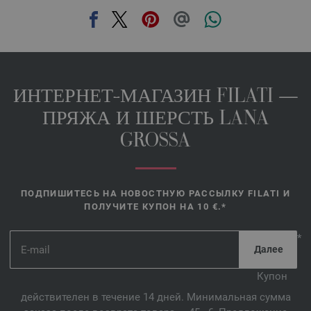
36-мята | EAN: 4033493396837
37-жёлтый | EAN: 4033493396844
38-фламинговый | EAN: 4033493396851
39-фиолетовый | EAN: 4033493396868
ИНТЕРНЕТ-МАГАЗИН FILATI —
ПРЯЖА И ШЕРСТЬ LANA
GROSSA
ПОДПИШИТЕСЬ НА НОВОСТНУЮ РАССЫЛКУ FILATI И
ПОЛУЧИТЕ КУПОН НА 10 €.*
*
Купон
действителен в течение 14 дней. Минимальная сумма