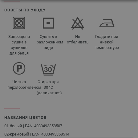
СОВЕТЫ ПО УХОДУ
Запрещена
Сушить в
Не
Гладить при
сушка в
разложенном
отбеливать
низкой
сушилке
виде
температуре
для белья
Чистка
Стирка при
перхлорэтиленом
30 °C
(деликатная)
НАЗВАНИЯ ЦВЕТОВ
01-белый | EAN: 4033493358507
02-кремовый | EAN: 4033493358514