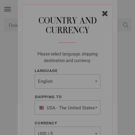
COUNTRY AND
CURRENCY
USD
Мой аккаунт
Please select language, shipping
LANA GROSSA
destination and currency.
CAMPO
LANGUAGE
SHIPPING TO
USA - The United States
of America
CURRENCY