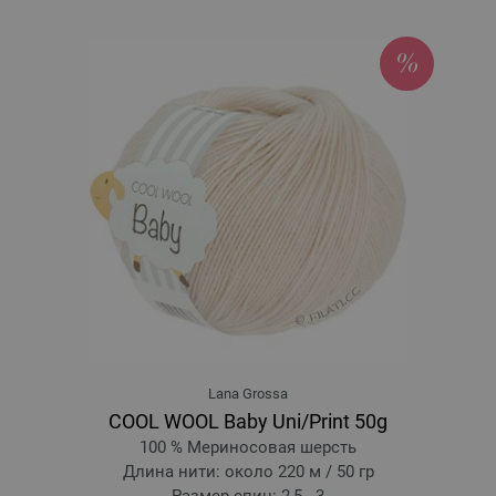
жёлто-зелёный/
оранжевый/
ярко-розовый | EAN: 4033493366731
316-красно-коричневый/
лососевый/
кэмел/
бургунд/
бордовый/
маковый/
розовый/
серо-коричневый/
оранжево-красный | EAN:
4033493366748
317-тёмно-красный/
серо-коричневый/
серо-фиолетовый/
морской
синий/
бирюзово-синий/
серо-синий/
розовый/
оранжевый | EAN:
4033493366755
318-серо-фиолетовый/
петрольный/
морская волна/
розовый/
красно-фиолетовый/
чёрно-зелёный/
чёрный/
джинсовый | EAN:
4033493366762
Lana Grossa
COOL WOOL Baby Uni/Print 50g
100 % Мериносовая шерсть
Длина нити: около 220 м / 50 гр
Размер спиц: 2,5 - 3