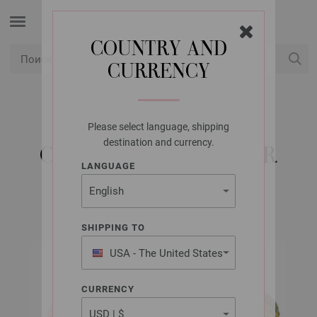
COUNTRY AND
CURRENCY
USD
Мой аккаунт
Please select language, shipping
LANA GROSSA
destination and currency.
COOL MERINO COLOR
LANGUAGE
SHIPPING TO
USA - The United States
of America
CURRENCY