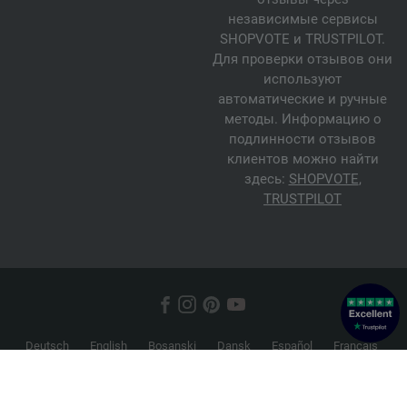
независимые сервисы
SHOPVOTE и TRUSTPILOT.
Для проверки отзывов они
используют
автоматические и ручные
методы. Информацию о
подлинности отзывов
клиентов можно найти
здесь:
SHOPVOTE
,
TRUSTPILOT
Deutsch
English
Bosanski
Dansk
Español
Français
Hrvatski
Italiano
Nederlands
Norsk
Русский
Srpski
Suomi
Svenska