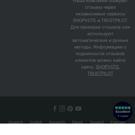
Наша компания собирает
отзывы через
независимые сервисы
SHOPVOTE и TRUSTPILOT.
Для проверки отзывов они
используют
автоматические и ручные
методы. Информацию о
подлинности отзывов
клиентов можно найти
здесь:
SHOPVOTE
,
TRUSTPILOT
Deutsch
English
Bosanski
Dansk
Español
Français
Hrvatski
Italiano
Nederlands
Norsk
Русский
Srpski