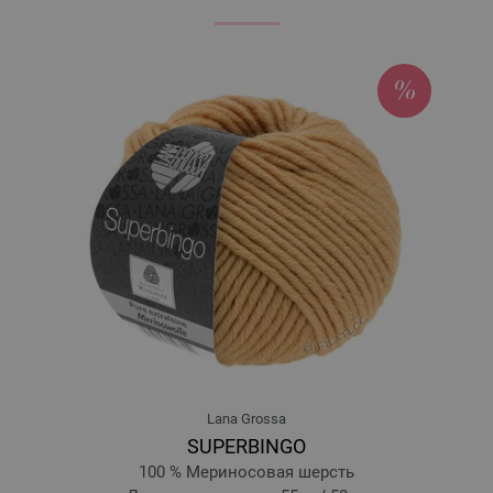
10-синий | EAN: 4033493361132
11-голубой | EAN: 4033493361149
12-голубино-синий | EAN: 4033493361156
13-бирюзово-синий | EAN: 4033493361163
14-бирюзово-зелёный | EAN: 4033493361170
15-резедово-зелёный | EAN: 4033493361187
16-опалово-зелёный | EAN: 4033493361194
17-зелёный | EAN: 4033493361200
18-светло-зелёный | EAN: 4033493361217
19-фисташковый | EAN: 4033493361224
20-светло-серый | EAN: 4033493361231
21-тёмно-синий | EAN: 4033493361248
22-чёрный | EAN: 4033493361255
23-пыльно-розовый | EAN: 4033493383448
Lana Grossa
24-маджента | EAN: 4033493383455
SUPERBINGO
25-фиалка фиолетовая | EAN: 4033493383462
100 % Мериносовая шерсть
26-лилово-синий | EAN: 4033493383479