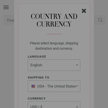
COUNTRY AND
CURRENCY
USD
Мой аккаунт
Please select language, shipping
LANA GROSSA
destination and currency.
GLAMCOT
LANGUAGE
SHIPPING TO
USA - The United States
of America
CURRENCY