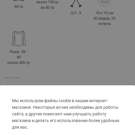
около 155 м
50 гр
за 50 гр
3,5 - 4
10 x 10 см
30 рядов, 23
петель
Разм. 38 -
40
около 400 гр
СОВЕТЫ ПО УХОДУ
Мы используем файлы cookie в нашем интернет-
магазине. Некоторые из них необходимы для работы
Запрещена
Сушить в
Не
Гладить при
сайта, а другие помогают нам улучшать работу
сушка в
разложенном
отбеливать
низкой
магазина и делать его использование более удобным
сушилке
виде
температуре
для вас.
для белья