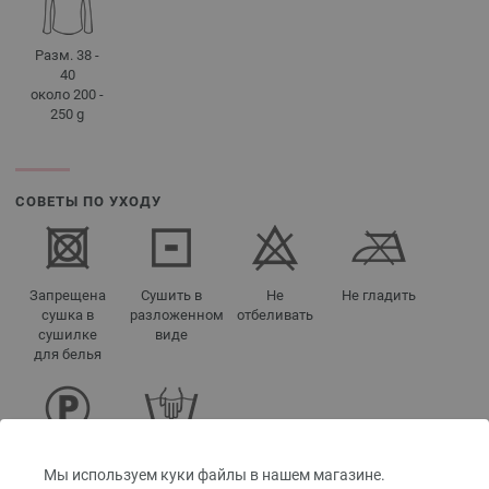
Разм. 38 -
40
около 200 -
250 g
СОВЕТЫ ПО УХОДУ
Запрещена
Сушить в
Не
Не гладить
сушка в
разложенном
отбеливать
сушилке
виде
для белья
Чистка
Ручная
Мы используем куки файлы в нашем магазине.
перхлорэтиленом
стирка