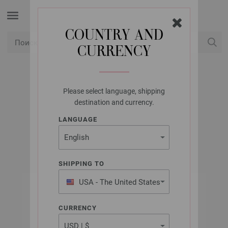
COUNTRY AND
CURRENCY
USD
Мой конт
Please select language, shipping
LANA GROSSA
destination and currency.
MOHAIR MODA
LANGUAGE
SHIPPING TO
USA - The United States
of America
CURRENCY