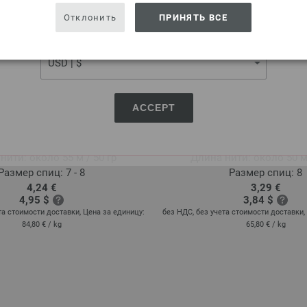
USA - The United States of America
Отклонить
ПРИНЯТЬ ВСЕ
CURRENCY
ACCEPT
Lana Grossa
Lana Grossa
MILLE II
FELTRO
носовая шерсть, 50 % Акрил
100 % Натуральная ш
нити: около 55 м / 50 гр
Длина нити: около 50 м 
Размер спиц: 7 - 8
Размер спиц: 8
4,24 €
3,29 €
4,95 $
3,84 $
та стоимости доставки, Цена за единицу:
без НДС, без учета стоимости доставки,
84,80 €
/ kg
65,80 €
/ kg