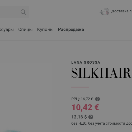
Доставка п
ссуары
Спицы
Купоны
Распродажа
LANA GROSSA
SILKHAI
РРЦ:
16,72 €
10,42 €
12,16 $
без НДС,
без учета стоимости до