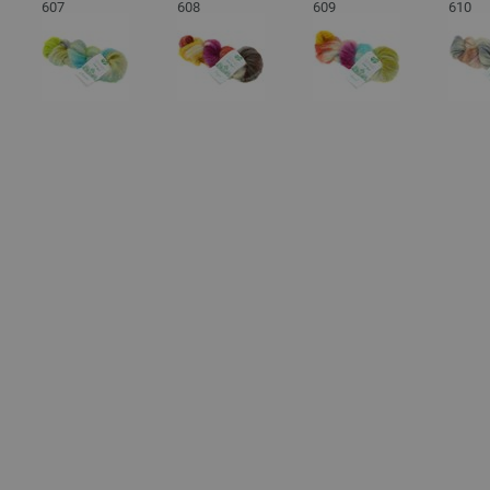
607
608
609
610