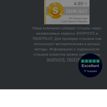
Наша компания собирает отзывы через
независимые сервисы SHOPVOTE и
TRUSTPILOT. Для проверки отзывов они
используют автоматические и ручные
методы. Информацию о подлинности
отзывов клиентов можно найти здесь:
SHOPVOTE
,
TRUSTPILOT
© 2026 FILATI eCommerce GmbH
Italiano