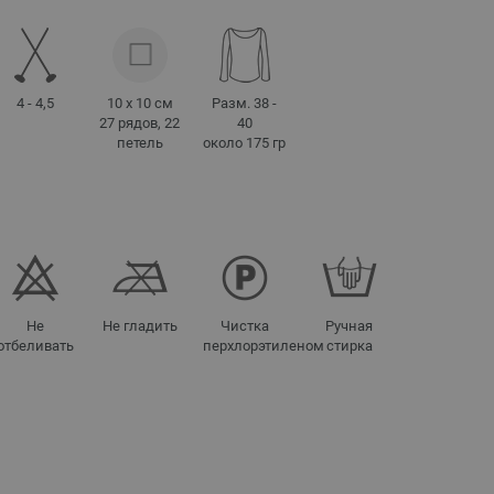
4 - 4,5
10 x 10 см
Разм. 38 -
27 рядов, 22
40
петель
около 175 гр
Не
Не гладить
Чистка
Ручная
отбеливать
перхлорэтиленом
стирка