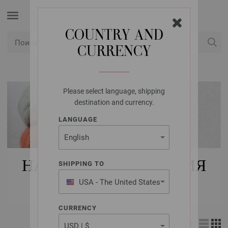
COUNTRY AND
CURRENCY
USD
Мой конт
Please select language, shipping
destination and currency.
LANGUAGE
НАБОРЫ ДЛЯ ВЯЗАНИЯ
SHIPPING TO
МУЖЧИНЫ
USA - The United States
of America
CURRENCY
Вид: