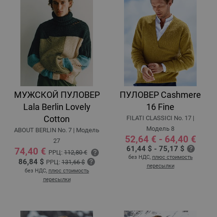
МУЖСКОЙ ПУЛОВЕР
ПУЛОВЕР Cashmere
Lala Berlin Lovely
16 Fine
Cotton
FILATI CLASSICI No. 17 |
Модель 8
ABOUT BERLIN No. 7 | Модель
52,64 € - 64,40 €
27
61,44 $ - 75,17 $
74,40 €
РРЦ:
112,80 €
без НДС,
плюс стоимость
86,84 $
РРЦ:
131,66 $
пересылки
без НДС,
плюс стоимость
пересылки