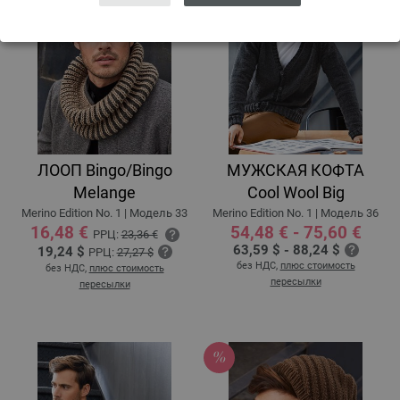
ЛООП Bingo/Bingo
МУЖСКАЯ КОФТА
Melange
Cool Wool Big
Merino Edition No. 1 | Модель 33
Merino Edition No. 1 | Модель 36
16,48 €
54,48 € - 75,60 €
РРЦ:
23,36 €
63,59 $ - 88,24 $
19,24 $
РРЦ:
27,27 $
без НДС,
плюс стоимость
без НДС,
плюс стоимость
пересылки
пересылки