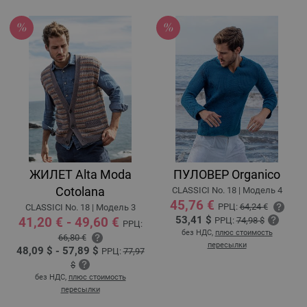
ЖИЛЕТ Alta Moda
ПУЛОВЕР Organico
Cotolana
CLASSICI No. 18 | Модель 4
45,76 €
РРЦ:
64,24 €
CLASSICI No. 18 | Модель 3
53,41 $
41,20 € - 49,60 €
РРЦ:
74,98 $
РРЦ:
без НДС,
плюс стоимость
66,80 €
пересылки
48,09 $ - 57,89 $
РРЦ:
77,97
$
без НДС,
плюс стоимость
пересылки