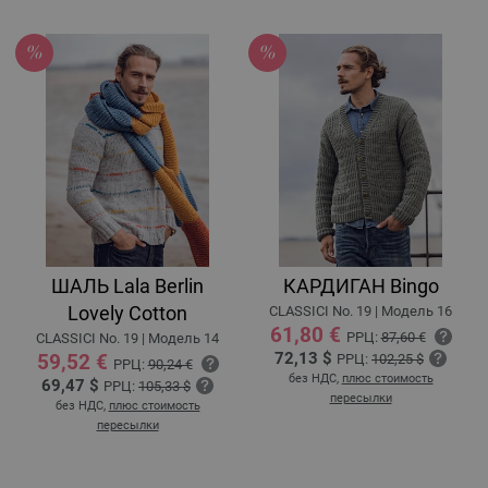
ШАЛЬ Lala Berlin
КАРДИГАН Bingo
Lovely Cotton
CLASSICI No. 19 | Модель 16
61,80 €
РРЦ:
87,60 €
CLASSICI No. 19 | Модель 14
72,13 $
59,52 €
РРЦ:
102,25 $
РРЦ:
90,24 €
без НДС,
плюс стоимость
69,47 $
РРЦ:
105,33 $
пересылки
без НДС,
плюс стоимость
пересылки