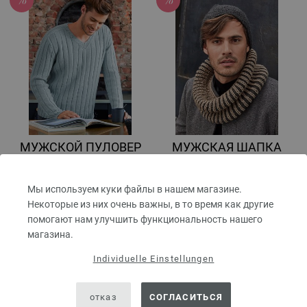
МУЖСКОЙ ПУЛОВЕР
МУЖСКАЯ ШАПКА
Cool Wool Big
Bingo
Merino Edition No. 1 | Модель 5
Merino Edition No. 1 | Модель 32
Мы используем куки файлы в нашем магазине.
63,56 € - 88,20 €
8,24 €
РРЦ:
11,68 €
Некоторые из них очень важны, в то время как другие
74,19 $ - 102,95 $
9,62 $
РРЦ:
13,63 $
помогают нам улучшить функциональность нашего
без НДС,
плюс стоимость
без НДС,
плюс стоимость
пересылки
магазина.
пересылки
Individuelle Einstellungen
отказ
СОГЛАСИТЬСЯ