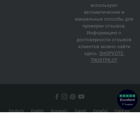
используют
автоматические и
мануальные способы для
проверки отзывов.
Информацию о
достоверности отзывов
клиентов можно найти
здесь:
SHOPVOTE
,
TRUSTPILOT
Deutsch
English
Bosanski
Dansk
Español
Français
Hrvatski
Italiano
Nederlands
Norsk
Русский
Srpski
Suomi
Svenska