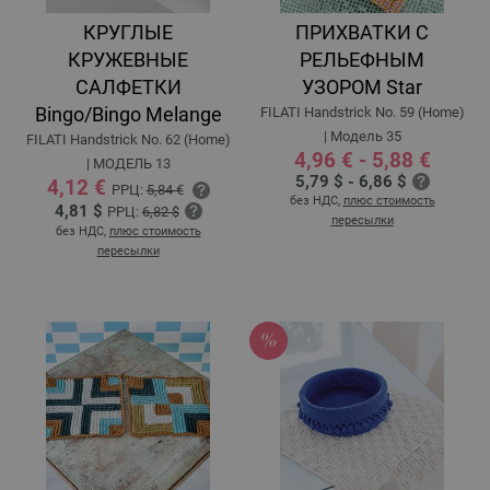
КРУГЛЫЕ
ПРИХВАТКИ С
КРУЖЕВНЫЕ
РЕЛЬЕФНЫМ
САЛФЕТКИ
УЗОРОМ Star
Bingo/Bingo Melange
FILATI Handstrick No. 59 (Home)
| Модель 35
FILATI Handstrick No. 62 (Home)
4,96 € - 5,88 €
| MOДЕЛЬ 13
5,79 $ - 6,86 $
4,12 €
РРЦ:
5,84 €
без НДС,
плюс стоимость
4,81 $
РРЦ:
6,82 $
пересылки
без НДС,
плюс стоимость
пересылки