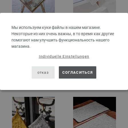
ПРИХВАТКИ С
НАБОР ИЗ САЛФЕТОК
Мы используем куки файлы в нашем магазине.
ГРАФИЧЕСКИМ
С РЕЛЬЕФНЫМ
Некоторые из них очень важны, в то время как другие
РЕЛЬЕФНЫМ
УЗОРОМ Organico
помогают нам улучшить функциональность нашего
УЗОРОМ Cotone
FILATI Handstrick No. 59 (Home)
магазина.
| МОДЕЛЬ 64
FILATI Handstrick No. 59 (Home)
29,12 €
РРЦ:
40,88 €
Individuelle Einstellungen
| МОДЕЛЬ 36
33,99 $
16,60 €
РРЦ:
47,72 $
без НДС,
плюс стоимость
19,38 $
отказ
СОГЛАСИТЬСЯ
пересылки
без НДС,
плюс стоимость
пересылки