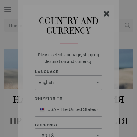
COUNTRY AND
CURRENCY
USD
Мой конт
Please select language, shipping
destination and currency.
LANGUAGE
НАБОРЫ ДЛЯ ВЯЗАНИЯ
SHIPPING TO
ИНТЕРЬЕР |
USA - The United States
of America
ПРИНАДЛЕЖНОСТИ ДЛЯ
CURRENCY
КУХНИ