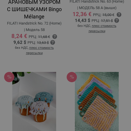
АРАНОВЫМ УЗОРОМ
FILATI Handstrick No. 63 (Home)
| МОДЕЛЬ 58 A (выше)
С ШИШЕЧКАМИ Bingo
12,36 €
РРЦ:
15,00 €
Mélange
14,43 $
РРЦ:
17,51 $
FILATI Handstrick No. 72 (Home)
без НДС,
плюс стоимость
| Модель 58
пересылки
8,24 €
РРЦ:
11,68 €
9,62 $
РРЦ:
13,63 $
без НДС,
плюс стоимость
пересылки