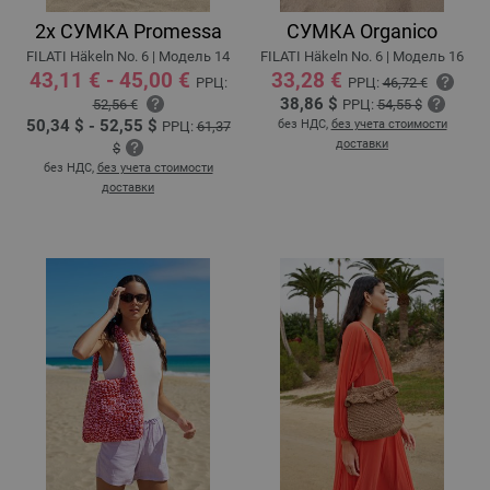
2x СУМКА Promessa
СУМКА Organico
FILATI Häkeln No. 6 | Модель 14
FILATI Häkeln No. 6 | Модель 16
43,11 € - 45,00 €
33,28 €
РРЦ:
РРЦ:
46,72 €
38,86 $
52,56 €
РРЦ:
54,55 $
50,34 $ - 52,55 $
без НДС,
без учета стоимости
РРЦ:
61,37
доставки
$
без НДС,
без учета стоимости
доставки