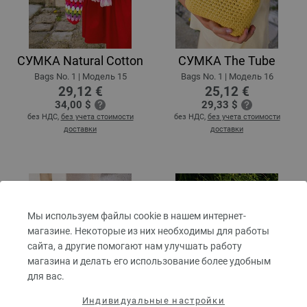
СУМКА Natural Cotton
СУМКА The Tube
Bags No. 1 | Модель 15
Bags No. 1 | Модель 16
29,12 €
25,12 €
34,00 $
29,33 $
без НДС,
без учета стоимости
без НДС,
без учета стоимости
доставки
доставки
Мы используем файлы cookie в нашем интернет-
магазине. Некоторые из них необходимы для работы
сайта, а другие помогают нам улучшать работу
магазина и делать его использование более удобным
для вас.
Индивидуальные настройки