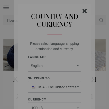
COUNTRY AND
CURRENCY
USD
Мой аккаунт
Please select language, shipping
destination and currency.
LANGUAGE
КУПИТЬ НАБОРЫ ДЛЯ
SHIPPING TO
ВЯЗАНИЯ FILATI
USA - The United States
of America
ЖЕНЩИНЫ | СУМКИ
CURRENCY