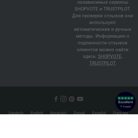
независимые сервисы
SHOPVOTE и TRUSTPILOT.
Для проверки отзывов они
используют
автоматические и ручные
методы. Информацию о
подлинности отзывов
клиентов можно найти
здесь:
SHOPVOTE
,
TRUSTPILOT
Deutsch
English
Bosanski
Dansk
Español
Français
Hrvatski
Italiano
Nederlands
Norsk
Русский
Srpski
Suomi
Svenska