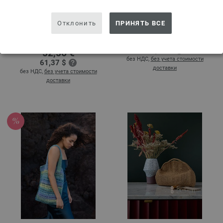
СУМКА ДЛЯ ПЛЯЖА
СУМКА Natural Cotton
Отклонить
ПРИНЯТЬ ВСЕ
The Core
Bags No. 1 | Модель 18
37,44 €
Bags No. 1 | Модель 17
43,72 $
52,56 €
без НДС,
без учета стоимости
61,37 $
доставки
без НДС,
без учета стоимости
доставки