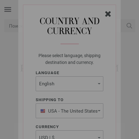
COUNTRY AND
CURRENCY
USD
Мой аккаунт
Please select language, shipping
PRYM
destination and currency.
РУЧКИ ДЛЯ СУМКИ
LANGUAGE
LAURA 615157
Артикул: 615157
SHIPPING TO
USA - The United States
of America
CURRENCY