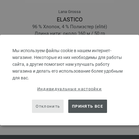
Lana Grossa
ELASTICO
96 % Хлопок, 4 % Полиэстер (elité)
Длина нити: около 160 м / 50 гр
Размер спиц: 3,5 - 4,5
4,66 €
Мы используем файлы cookie в нашем интернет-
5,44 $
магазине. Некоторые из них необходимы для работы
kg
без НДС, без учета стоимости доставки, Цена за единицу:
93,20 €
/ kg
сайта, а другие помогают нам улучшать работу
prev
next
магазина и делать его использование более удобным
для вас.
Индивидуальные настройки
Отклонить
ПРИНЯТЬ ВСЕ
ПОДЕЛИТЬСЯ ЭТОЙ СТРАНИЦЕЙ