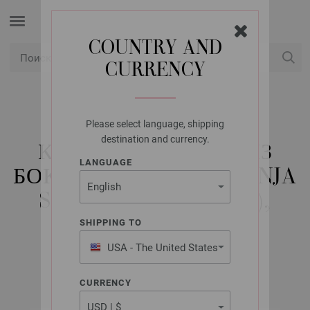
COUNTRY AND
CURRENCY
USD
Мой аккаунт
Please select language, shipping
LANA GROSSA
destination and currency.
КРУГЛЫЕ СПИЦЫ ИЗ
LANGUAGE
БОКОВОЕ ДЕРЕВО (TANJA
STEINBACH EDITION),
РАЗМЕР 2,5/40 CM
SHIPPING TO
USA - The United States
of America
CURRENCY