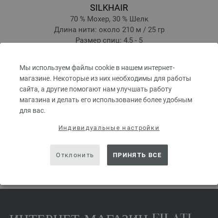
SILKHAIR
70 % Мохер, 30 % Шелк
Длина нити: около 210 м / 25 гр
Размер спиц: 4,5 - 5
9,20 €
10,74 $
Мы используем файлы cookie в нашем интернет-
без НДС, без учета стоимости доставки, Цена за единицу:
368,00 €
/ kg
магазине. Некоторые из них необходимы для работы
prev
next
сайта, а другие помогают нам улучшать работу
магазина и делать его использование более удобным
для вас.
Индивидуальные настройки
ПОДЕЛИТЬСЯ ЭТОЙ СТРАНИЦЕЙ
Отклонить
ПРИНЯТЬ ВСЕ