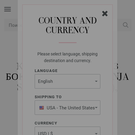
COUNTRY AND
CURRENCY
USD
Мой аккаунт
Please select language, shipping
LANA GROSSA
destination and currency.
КРУГЛЫЕ СПИЦЫ ИЗ
LANGUAGE
БОКОВОЕ ДЕРЕВО (TANJA
STEINBACH EDITION),
РАЗМЕР 2,5/50 CM
SHIPPING TO
USA - The United States
of America
CURRENCY