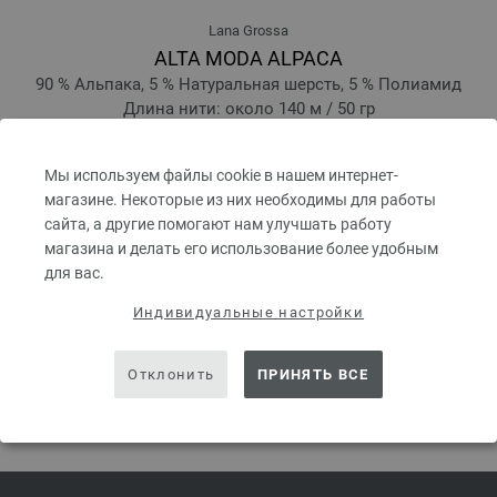
Lana Grossa
ALTA MODA ALPACA
90 % Альпака, 5 % Натуральная шерсть, 5 % Полиамид
Длина нити: около 140 м / 50 гр
Размер спиц: 5 - 6
7,48 €
Мы используем файлы cookie в нашем интернет-
8,70 $
без НДС, без учета стоимости доставки, Цена за единицу:
149,60 €
/ kg
б
магазине. Некоторые из них необходимы для работы
сайта, а другие помогают нам улучшать работу
prev
next
магазина и делать его использование более удобным
для вас.
Индивидуальные настройки
Отклонить
ПРИНЯТЬ ВСЕ
ПОДЕЛИТЬСЯ ЭТОЙ СТРАНИЦЕЙ