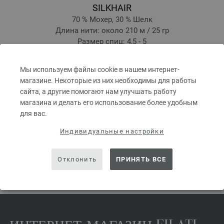
SILKHAIR
70 % Мохер, 30 % Шелк
Длина нити: около 210 м / 25 гр
Размер спиц: 4,5 - 5
7,44 € - 9,20 €
8,69 $ - 10,75 $
Мы используем файлы cookie в нашем интернет-
без НДС, без учета стоимости доставки, Цена за единицу:
297,60 € - 368,00 €
/ kg
магазине. Некоторые из них необходимы для работы
prev
next
сайта, а другие помогают нам улучшать работу
магазина и делать его использование более удобным
для вас.
Индивидуальные настройки
ПОДЕЛИТЬСЯ ЭТОЙ СТРАНИЦЕЙ
Отклонить
ПРИНЯТЬ ВСЕ