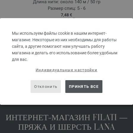
Длина нити: около 140 м / 50 гр
Размер спиц: 5 - 6
7,48 €
8,73 $
без НДС, без учета стоимости доставки, Цена за единицу:
149,60 €
/ kg
б
Мы используем файлы cookie в нашем интернет-
prev
next
магазине. Некоторые из них необходимы для работы
сайта, а другие помогают нам улучшать работу
магазина и делать его использование более удобным
для вас.
Индивидуальные настройки
ПОДЕЛИТЬСЯ ЭТОЙ СТРАНИЦЕЙ
Отклонить
ПРИНЯТЬ ВСЕ
ИНТЕРНЕТ-МАГАЗИН FILATI —
ПРЯЖА И ШЕРСТЬ LANA