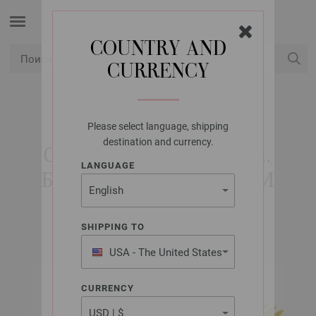
COUNTRY AND
CURRENCY
USD
Мой аккаунт
Please select language, shipping
LANA GROSSA
destination and currency.
СПИЦЫ ЧУЛОЧНЫЕ,
LANGUAGE
БАМБУК №7,0/20СМ
SHIPPING TO
USA - The United States
of America
CURRENCY