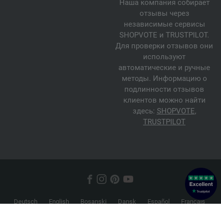
Наша компания собирает
отзывы через
независимые сервисы
SHOPVOTE и TRUSTPILOT.
Для проверки отзывов они
используют
автоматические и ручные
методы. Информацию о
подлинности отзывов
клиентов можно найти
здесь:
SHOPVOTE
,
TRUSTPILOT
Deutsch
English
Bosanski
Dansk
Español
Français
Hrvatski
Italiano
Nederlands
Norsk
Русский
Srpski