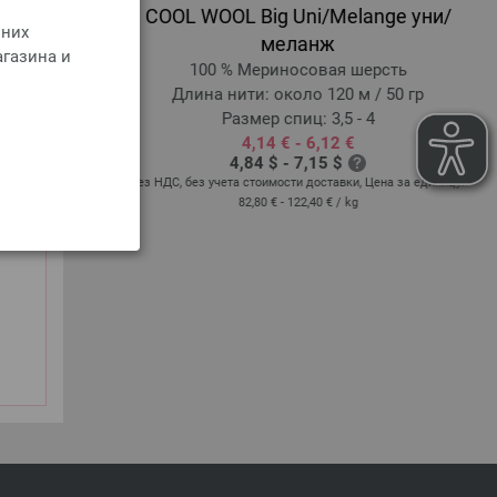
COOL WOOL Big Uni/Melange уни/
 них
ерсть
меланж
агазина и
/ 50 гр
100 % Мериносовая шерсть
Длина нити: около 120 м / 50 гр
Размер спиц: 3,5 - 4
4,14 € - 6,12 €
 Цена за единицу:
4,84 $ - 7,15 $
без НДС, без учета стоимости доставки, Цена за единицу:
82,80 € - 122,40 €
/ kg