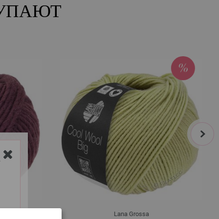
КУПАЮТ
next
Y
Lana Grossa