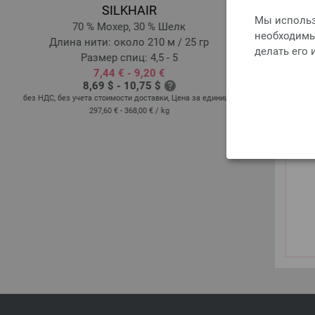
SILKHAIR
Мы использ
%
70 % Мохер, 30 % Шелк
50 % Мери
необходимы 
Длина нити: около 210 м / 25 гр
Длина 
делать его
Размер спиц: 4,5 - 5
7,44 € - 9,20 €
8,69 $ - 10,75 $
без НДС, без учета стоимости доставки, Цена за единицу:
без НДС, без уче
297,60 € - 368,00 €
/ kg
: