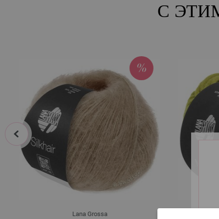
С ЭТИ
prev
Lana Grossa