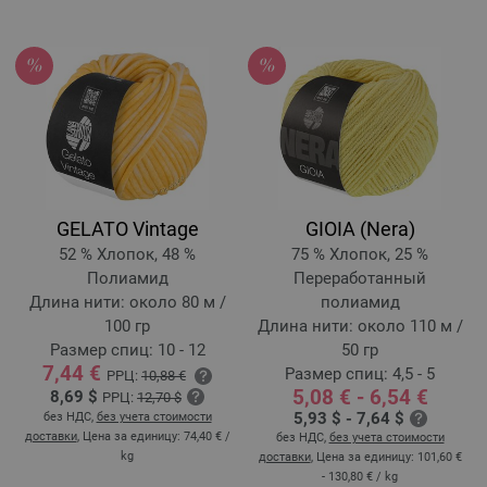
GELATO Vintage
GIOIA (Nera)
52 % Хлопок, 48 %
75 % Хлопок, 25 %
Полиамид
Переработанный
Длина нити: около 80 м /
полиамид
100 гр
Длина нити: около 110 м /
Размер спиц: 10 - 12
50 гр
7,44 €
Размер спиц: 4,5 - 5
РРЦ:
10,88 €
5,08 € - 6,54 €
8,69 $
РРЦ:
12,70 $
5,93 $ - 7,64 $
без НДС,
без учета стоимости
доставки
, Цена за единицу:
74,40 €
/
без НДС,
без учета стоимости
kg
доставки
, Цена за единицу:
101,60 €
- 130,80 €
/ kg