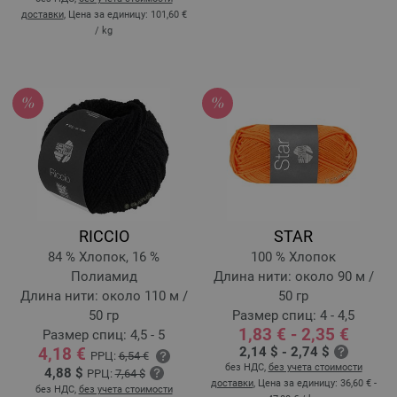
доставки
, Цена за единицу:
101,60 €
/ kg
RICCIO
STAR
84 % Хлопок, 16 %
100 % Хлопок
Полиамид
Длина нити: около 90 м /
Длина нити: около 110 м /
50 гр
50 гр
Размер спиц: 4 - 4,5
1,83 € - 2,35 €
Размер спиц: 4,5 - 5
4,18 €
2,14 $ - 2,74 $
РРЦ:
6,54 €
без НДС,
без учета стоимости
4,88 $
РРЦ:
7,64 $
доставки
, Цена за единицу:
36,60 € -
без НДС,
без учета стоимости