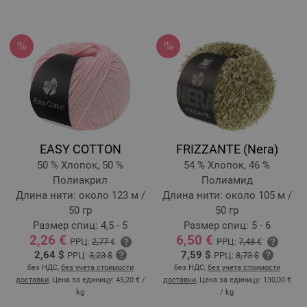
EASY COTTON
FRIZZANTE (Nera)
50 % Хлопок, 50 %
54 % Хлопок, 46 %
Полиакрил
Полиамид
Длина нити: около 123 м /
Длина нити: около 105 м /
50 гр
50 гр
Размер спиц: 4,5 - 5
Размер спиц: 5 - 6
2,26 €
6,50 €
РРЦ:
2,77 €
РРЦ:
7,48 €
2,64 $
7,59 $
РРЦ:
3,23 $
РРЦ:
8,73 $
без НДС,
без учета стоимости
без НДС,
без учета стоимости
доставки
, Цена за единицу:
45,20 €
/
доставки
, Цена за единицу:
130,00 €
kg
/ kg