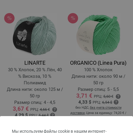
LINARTE
ORGANICO (Linea Pura)
30 % Хлопок, 20 % Лён, 40
100 % Хлопок
% Вискоза, 10 %
Длина нити: около 90 м /
Полиамид
50 гр
Длина нити: около 125 м /
Размер спиц: 5 - 5,5
3,71 €
50 гр
РРЦ:
5,60 €
4,33 $
Размер спиц: 4 - 4,5
РРЦ:
6,54 $
3,67 €
без НДС,
без учета стоимости
РРЦ:
4,66 €
доставки
, Цена за единицу:
74,20 €
/
4,29 $
РРЦ:
5,44 $
kg
без НДС,
без учета стоимости
доставки
, Цена за единицу:
73,40 €
/
Мы используем файлы cookie в нашем интернет-
kg