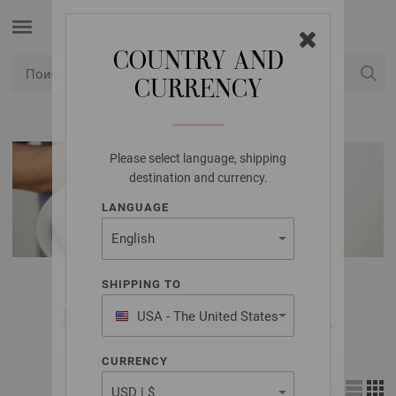
COUNTRY AND
CURRENCY
USD
Мой аккаунт
Please select language, shipping
destination and currency.
LANGUAGE
РАСПРОДАЖА |
SHIPPING TO
ВЕГАНСКАЯ ПРЯЖА
USA - The United States
of America
CURRENCY
Вид: