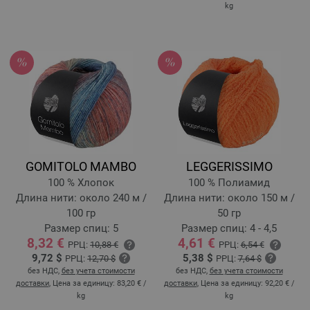
kg
GOMITOLO MAMBO
LEGGERISSIMO
100 % Хлопок
100 % Полиамид
Длина нити: около 240 м /
Длина нити: около 150 м /
100 гр
50 гр
Размер спиц: 5
Размер спиц: 4 - 4,5
8,32 €
4,61 €
РРЦ:
10,88 €
РРЦ:
6,54 €
9,72 $
5,38 $
РРЦ:
12,70 $
РРЦ:
7,64 $
без НДС,
без учета стоимости
без НДС,
без учета стоимости
доставки
, Цена за единицу:
83,20 €
/
доставки
, Цена за единицу:
92,20 €
/
kg
kg