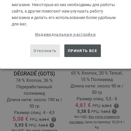
магазине. Некоторые из них необходимы для работы
сайта, а другие помогают нам улучшать работу
магазина и делать его использование более удобным
для вас.
Индивидуальные настройки
Отклонить
ПРИНЯТЬ ВСЕ
PER FORTUNA
PURO VEGANO
DÉGRADÉ (GOTS)
65 % Хлопок, 20 % Tencel,
15 % Полиамид
74 % Хлопок, 26 %
Длина нити: около 90 м /
Переработанный
50 гр
полиамид
Размер спиц: 5,5 - 6
Длина нити: около 190 м /
4,61 €
50 гр
РРЦ:
6,54 €
5,38 $
РРЦ:
7,64 $
Размер спиц: 4 - 4,5
без НДС,
без учета стоимости
5,08 €
РРЦ:
6,54 €
доставки
, Цена за единицу:
92,20 €
/
5,93 $
РРЦ:
7,64 $
kg
без НДС,
без учета стоимости