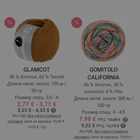
GLAMCOT
GOMITOLO
40 % Хлопок, 60 % Tencel
CALIFORNIA
Длина нити: около 155 м /
66 % Хлопок, 30 %
50 гр
конопля, 4 % Лён
Размер спиц: 3,5 - 4
Длина нити: около 300 м /
2,77 € - 3,71 €
100 гр
3,23 $ - 4,33 $
Размер спиц: 4 - 4,5
без НДС,
без учета стоимости
7,90 €
РРЦ:
10,88 €
доставки
, Цена за единицу:
55,40 € -
9,22 $
РРЦ:
12,70 $
74,20 €
/ kg
без НДС,
без учета стоимости
доставки
, Цена за единицу:
79,00 €
/