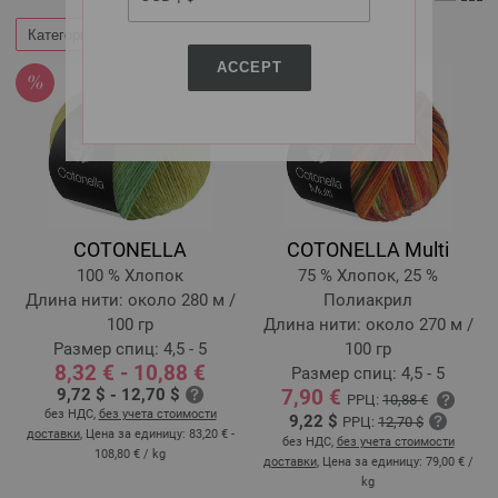
Категории
Фильтр по
ACCEPT
COTONELLA
COTONELLA Multi
100 % Хлопок
75 % Хлопок, 25 %
Длина нити: около 280 м /
Полиакрил
100 гр
Длина нити: около 270 м /
Размер спиц: 4,5 - 5
100 гр
8,32 € - 10,88 €
Размер спиц: 4,5 - 5
9,72 $ - 12,70 $
7,90 €
РРЦ:
10,88 €
без НДС,
без учета стоимости
9,22 $
РРЦ:
12,70 $
доставки
, Цена за единицу:
83,20 € -
без НДС,
без учета стоимости
108,80 €
/ kg
доставки
, Цена за единицу:
79,00 €
/
kg