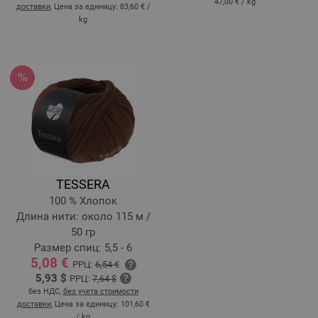
47,00 €
/ kg
доставки
, Цена за единицу:
83,60 €
/
kg
TESSERA
100 % Хлопок
Длина нити: около 115 м /
50 гр
Размер спиц: 5,5 - 6
5,08 €
РРЦ:
6,54 €
5,93 $
РРЦ:
7,64 $
без НДС,
без учета стоимости
доставки
, Цена за единицу:
101,60 €
/ kg