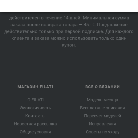
Купон
действителен в течение 14 дней. Минимальная сумма
заказа после возврата товара — 45,- €. Предложение
действительно только при первой подписке. Для каждого
клиента и заказа можно использовать только один
купон.
МАГАЗИН FILATI
ВСЕ О ВЯЗАНИИ
О FILATI
Модель месяца
Экологичность
Бесплатные описания
Контакты
Пересчет моделей
Новостная рассылка
Исправления
Общие условия
Советы по уходу