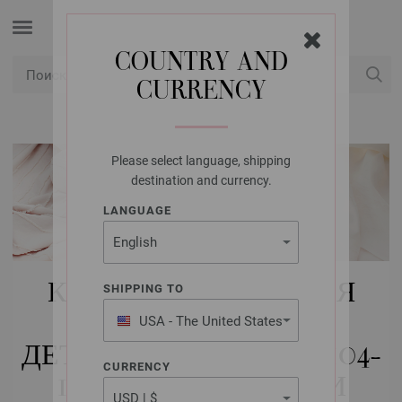
COUNTRY AND
CURRENCY
USD
Мой аккаунт
Please select language, shipping
destination and currency.
LANGUAGE
КУПИТЬ НАБОРЫ ДЛЯ
SHIPPING TO
ВЯЗАНИЯ FILATI
USA - The United States
of America
ДЕТИ | ДЕТИ (РАЗМЕР 104-
CURRENCY
152) | СТИЛЬ КАНТРИ