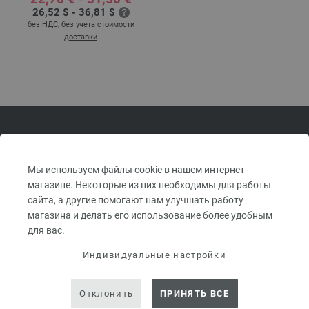
26,52 $ - 36,81 $
без НДС,
без учета стоимости
доставки
ИНТЕРНЕТ-МАГАЗИН FILATI —
ПРЯЖА И ШЕРСТЬ LANA
Мы используем файлы cookie в нашем интернет-
магазине. Некоторые из них необходимы для работы
GROSSA
сайта, а другие помогают нам улучшать работу
магазина и делать его использование более удобным
для вас.
ПОДПИШИТЕСЬ НА НОВОСТНУЮ РАССЫЛКУ FILATI И
Индивидуальные настройки
ПОЛУЧИТЕ КУПОН НА 10 €.*
*
Отклонить
ПРИНЯТЬ ВСЕ