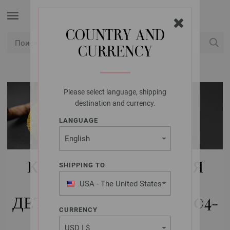
COUNTRY AND
CURRENCY
USD
Мой аккаунт
Please select language, shipping
destination and currency.
LANGUAGE
КУПИТЬ НАБОРЫ ДЛЯ
SHIPPING TO
ВЯЗАНИЯ FILATI
USA - The United States
of America
ДЕТИ | ДЕТИ (РАЗМЕР 104-
CURRENCY
152) | ШЛЯПЫ & CO