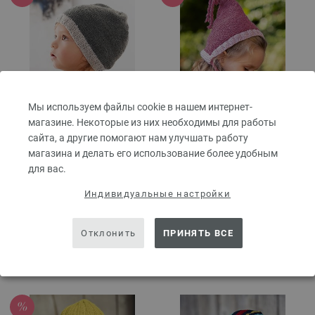
Мы используем файлы cookie в нашем интернет-
магазине. Некоторые из них необходимы для работы
сайта, а другие помогают нам улучшать работу
ШАПКА Cool Wool Big
ШАПКА Cool Wool Big
магазина и делать его использование более удобным
Melange
INFANTI No. 17 | Модель 37
для вас.
9,08 € - 12,60 €
FILATI INFANTI No. 16 | Модель
10,60 $ - 14,71 $
Индивидуальные настройки
87
без НДС,
без учета стоимости
9,08 € - 12,60 €
доставки
10,60 $ - 14,71 $
Отклонить
ПРИНЯТЬ ВСЕ
без НДС,
без учета стоимости
доставки