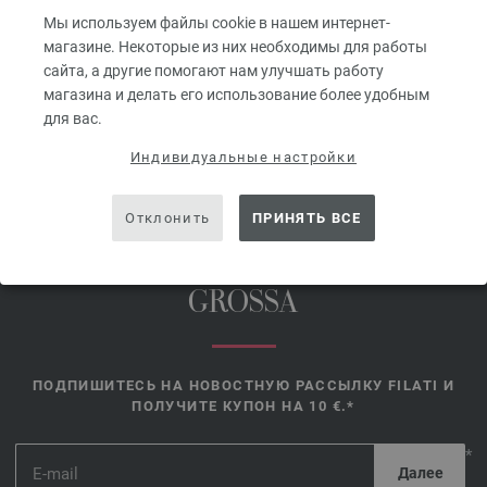
без НДС,
без учета стоимости
42,44 $ - 58,89 $
Мы используем файлы cookie в нашем интернет-
доставки
без НДС,
без учета стоимости
магазине. Некоторые из них необходимы для работы
доставки
сайта, а другие помогают нам улучшать работу
магазина и делать его использование более удобным
для вас.
Индивидуальные настройки
Отклонить
ПРИНЯТЬ ВСЕ
ИНТЕРНЕТ-МАГАЗИН FILATI —
ПРЯЖА И ШЕРСТЬ LANA
GROSSA
ПОДПИШИТЕСЬ НА НОВОСТНУЮ РАССЫЛКУ FILATI И
ПОЛУЧИТЕ КУПОН НА 10 €.*
*