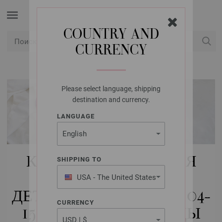
COUNTRY AND
CURRENCY
USD
Мой аккаунт
Please select language, shipping
destination and currency.
LANGUAGE
КУПИТЬ НАБОРЫ ДЛЯ
SHIPPING TO
ВЯЗАНИЯ FILATI
USA - The United States
of America
ДЕТИ | ДЕТИ (РАЗМЕР 104-
CURRENCY
152) | ШАРФЫ & СНУДЫ