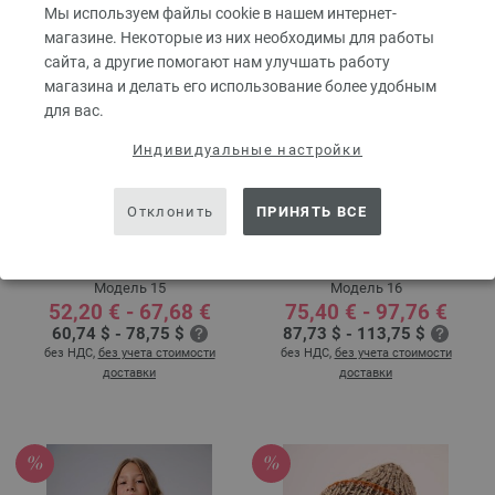
Мы используем файлы cookie в нашем интернет-
магазине. Некоторые из них необходимы для работы
сайта, а другие помогают нам улучшать работу
магазина и делать его использование более удобным
для вас.
Индивидуальные настройки
Отклонить
ПРИНЯТЬ ВСЕ
ЖАКЕТ Cool Merino
ЖАКЕТ Cool Merino Big
Lana Grossa KIDS No. 14 |
Lana Grossa KIDS No. 14 |
Модель 15
Модель 16
52,20 € - 67,68 €
75,40 € - 97,76 €
60,74 $ - 78,75 $
87,73 $ - 113,75 $
без НДС,
без учета стоимости
без НДС,
без учета стоимости
доставки
доставки