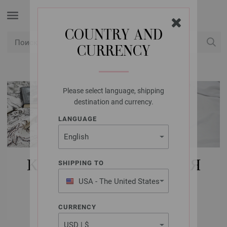
COUNTRY AND
CURRENCY
USD
Мой аккаунт
Please select language, shipping
destination and currency.
LANGUAGE
КУПИТЬ НАБОРЫ ДЛЯ
SHIPPING TO
ВЯЗАНИЯ FILATI
USA - The United States
of America
ДЕТИ
CURRENCY