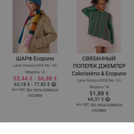
ШАРФ Ecopuno
СВЯЗАННЫЙ
ПОПЕРЕК ДЖЕМПЕР
Lana Grossa KIDS No. 14 |
Модель 12
Colorissimo & Ecopuno
53,44 € - 66,88 €
Lana Grossa KIDS No. 14 |
62,18 $ - 77,82 $
Модель 14
без НДС,
без учета стоимости
51,88 €
доставки
60,37 $
без НДС,
без учета стоимости
доставки